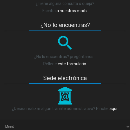
¿Tiene alguna consulta o queja?
Escriba
a nuestros mails
.
¿No lo encuentras?
¿No lo encuentras? pregúntanos…
Rellene
este formulario
.
Sede electrónica
_
¿Desea realizar algún trámite administrativo? Pinche
aquí
.