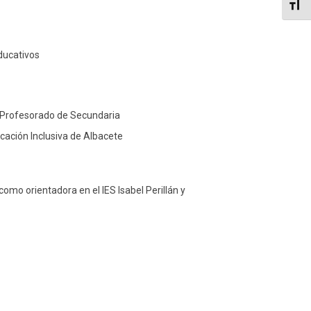
Altern
ducativos
e Profesorado de Secundaria
ación Inclusiva de Albacete
omo orientadora en el IES Isabel Perillán y