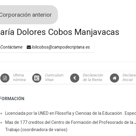
Corporación anterior
aría Dolores Cobos Manjavacas
Contáctame
lolicobos@campodecriptana.es
Ultima
Curriculum
Declaración
Declara
nómina
Vitae
de la Renta
Inicial
FORMACIÓN
:
Licenciada por la UNED en Filosofía y Ciencias de la Educación . Espe
Mas de 177 creditos del Centro de Formación del Profesorado de la
Trabajo (coordinadora de varios)