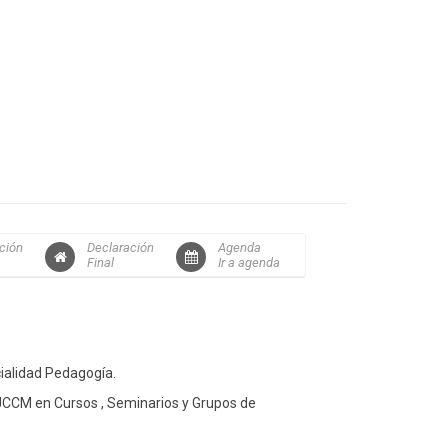
ción
Declaración
Agenda
Final
Ir a agenda
cialidad Pedagogía.
 JCCM en Cursos , Seminarios y Grupos de