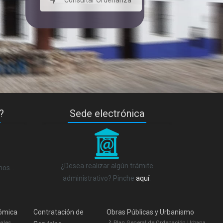
Consultar Ordenanza
?
Sede electrónica
_
¿Desea realizar algún trámite
anos…
administrativo? Pinche
aquí
.
ómica
Contratación de
Obras Públicas y Urbanismo
ales
Plan General de Ordenación Urbana