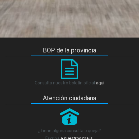
BOP de la provincia
Consulta nuestro boletín oficial
aquí
Atención ciudadana
P
¿Tiene alguna consulta o queja?
Escriba
a nuestros mails
.