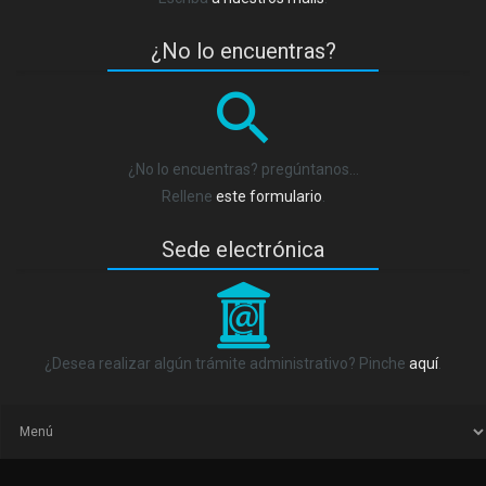
¿No lo encuentras?
¿No lo encuentras? pregúntanos…
Rellene
este formulario
.
Sede electrónica
_
¿Desea realizar algún trámite administrativo? Pinche
aquí
.