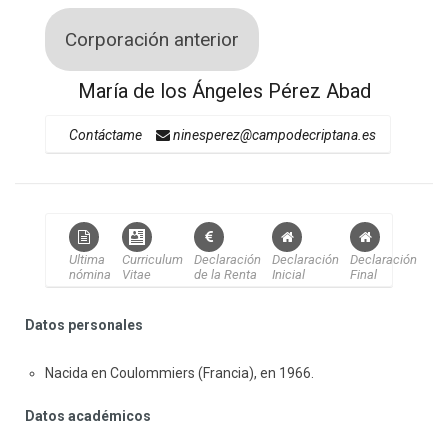
Corporación anterior
María de los Ángeles Pérez Abad
Contáctame
ninesperez@campodecriptana.es
Ultima
Curriculum
Declaración
Declaración
Declaración
nómina
Vitae
de la Renta
Inicial
Final
Datos personales
Nacida en Coulommiers (Francia), en 1966.
Datos académicos