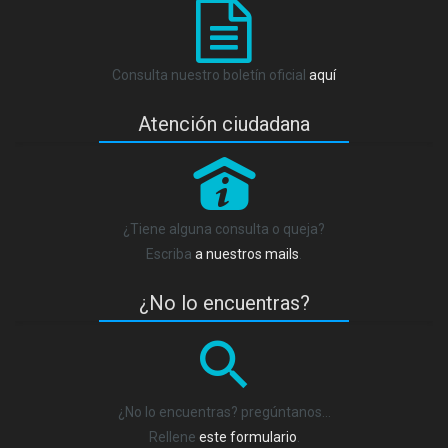
Consulta nuestro boletín oficial
aquí
Atención ciudadana
P
¿Tiene alguna consulta o queja?
Escriba
a nuestros mails
.
¿No lo encuentras?
¿No lo encuentras? pregúntanos…
Rellene
este formulario
.