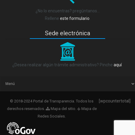
¿No lo encuentras? pregúntanos…
Rellene
este formulario
.
Sede electrónica
_
¿Desea realizar algún trámite administrativo? Pinche
aquí
.
[wpcountertotal]
© 2018-2024 Portal de Transparencia. Todos los
derechos reservados.
Mapa del sitio
.
Mapa de
q
Redes Sociales
.