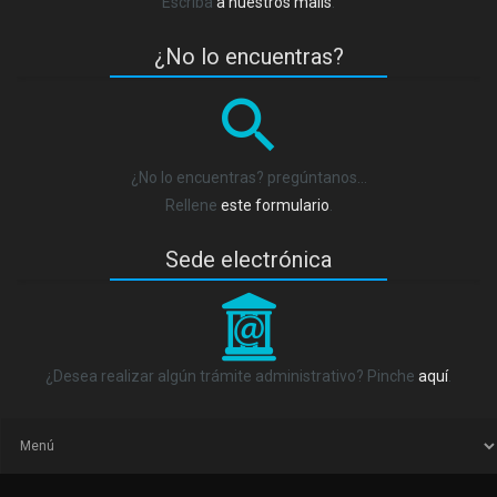
Escriba
a nuestros mails
.
¿No lo encuentras?
¿No lo encuentras? pregúntanos…
Rellene
este formulario
.
Sede electrónica
_
¿Desea realizar algún trámite administrativo? Pinche
aquí
.