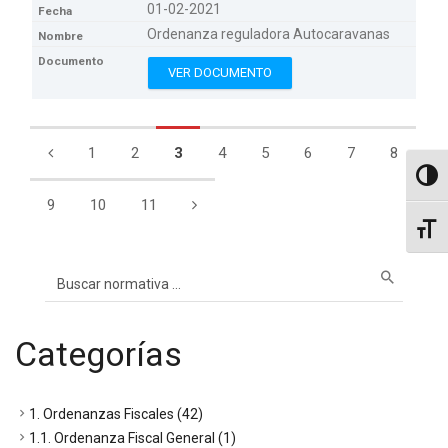
01-02-2021
Ordenanza reguladora Autocaravanas
VER DOCUMENTO
1
2
3
4
5
6
7
8
Altern
9
10
11
Altern
Categorías
1. Ordenanzas Fiscales (42)
1.1. Ordenanza Fiscal General (1)