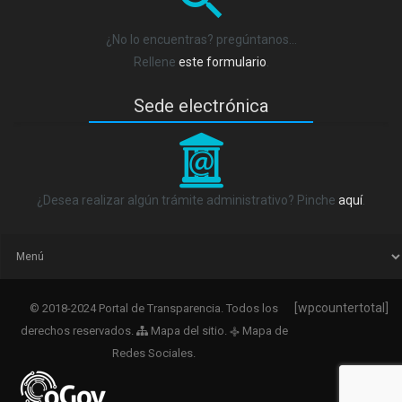
¿No lo encuentras? pregúntanos…
Rellene
este formulario
.
Sede electrónica
_
¿Desea realizar algún trámite administrativo? Pinche
aquí
.
[wpcountertotal]
© 2018-2024 Portal de Transparencia. Todos los
derechos reservados.
Mapa del sitio
.
Mapa de
q
Redes Sociales
.