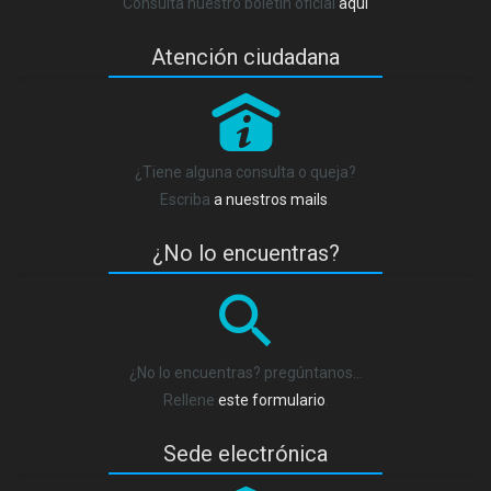
Consulta nuestro boletín oficial
aquí
Atención ciudadana
P
¿Tiene alguna consulta o queja?
Escriba
a nuestros mails
.
¿No lo encuentras?
¿No lo encuentras? pregúntanos…
Rellene
este formulario
.
Sede electrónica