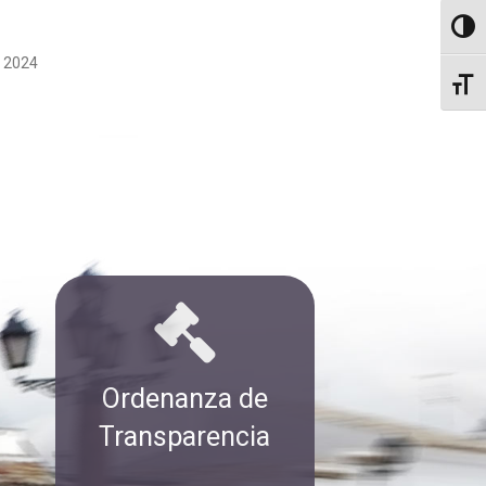
Altern
e 2024
Altern
Ordenanza de
Transparencia