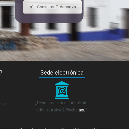
Consultar Ordenanza
?
Sede electrónica
_
¿Desea realizar algún trámite
anos…
administrativo? Pinche
aquí
.