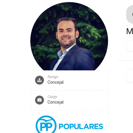
M
Rango
Concejal
Cargo
Concejal