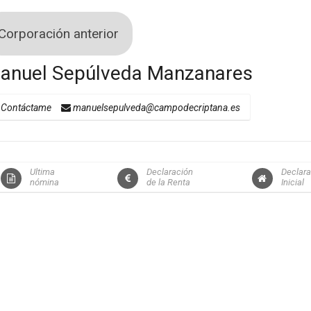
Corporación anterior
anuel Sepúlveda Manzanares
Contáctame
manuelsepulveda@campodecriptana.es
Ultima
Declaración
Declara
nómina
de la Renta
Inicial