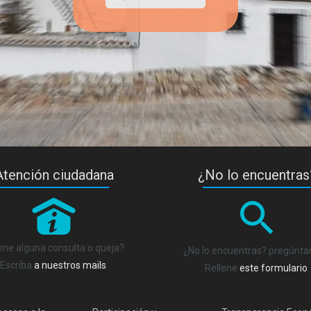
Atención ciudadana
¿No lo encuentras
P
ene alguna consulta o queja?
¿No lo encuentras? pregúnt
Escriba
a nuestros mails
.
Rellene
este formulario
.