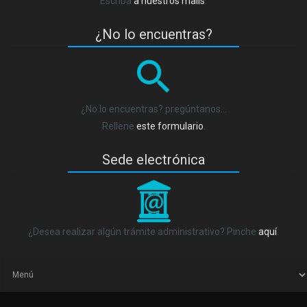
Escriba
a nuestros mails
.
¿No lo encuentras?
¿No lo encuentras? pregúntanos…
Rellene
este formulario
.
Sede electrónica
_
¿Desea realizar algún trámite administrativo? Pinche
aquí
.