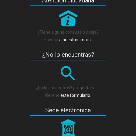
Atención ciudadana
P
¿Tiene alguna consulta o queja?
Escriba
a nuestros mails
.
¿No lo encuentras?
¿No lo encuentras? pregúntanos…
Rellene
este formulario
.
Sede electrónica
_