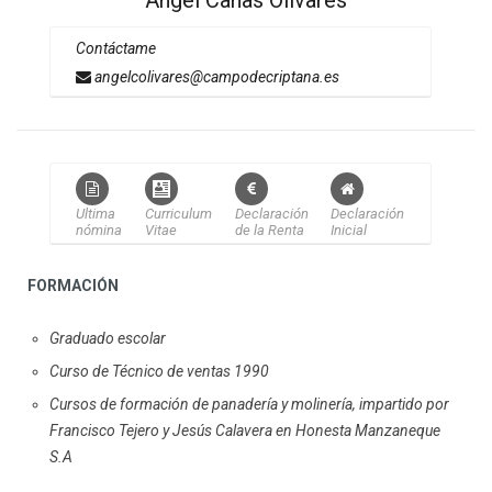
Ángel Cañas Olivares
Contáctame
angelcolivares@campodecriptana.es
Ultima
Curriculum
Declaración
Declaración
nómina
Vitae
de la Renta
Inicial
FORMACIÓN
Graduado escolar
Curso de Técnico de ventas 1990
Cursos de formación de panadería y molinería, impartido por
Francisco Tejero y Jesús Calavera en Honesta Manzaneque
S.A